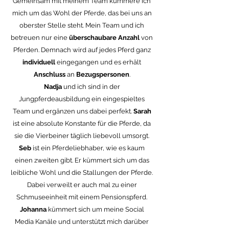
Gemeinsam mit meinem Team kümmere ich
mich um das Wohl der Pferde, das bei uns an
oberster Stelle steht.
Mein Team und ich
betreuen nur eine
überschaubare Anzahl
von
Pferden. Demnach wird auf jedes Pferd ganz
individuell
eingegangen und es erhält
Anschluss
an
Bezugspersonen
.
Nadja
und ich sind in der
Jungpferdeausbildung ein eingespieltes
Team und ergänzen uns dabei perfekt.
Sarah
ist eine absolute Konstante für die Pferde, da
sie die Vierbeiner täglich liebevoll umsorgt.
Seb
ist ein Pferdeliebhaber, wie es kaum
einen zweiten gibt. Er kümmert sich um das
leibliche Wohl und die Stallungen der Pferde.
Dabei verweilt er auch mal zu einer
Schmuseeinheit mit einem Pensionspferd.
Johanna
kümmert sich um meine Social
Media Kanäle und unterstützt mich darüber